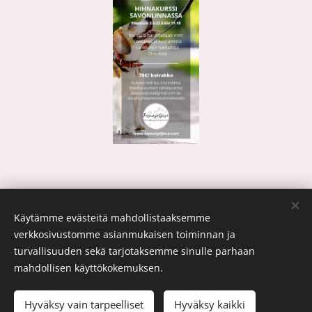
Share
Käytämme evästeitä mahdollistaaksemme
verkkosivustomme asianmukaisen toiminnan ja
turvallisuuden sekä tarjotaksemme sinulle parhaan
mahdollisen käyttökokemuksen.
© 2026
T
assunjäljissä
.
Kaikki oikeudet pidätetään.
Hyväksy vain tarpeelliset
Hyväksy kaikki
Luotu
Webnodella
Evästeet