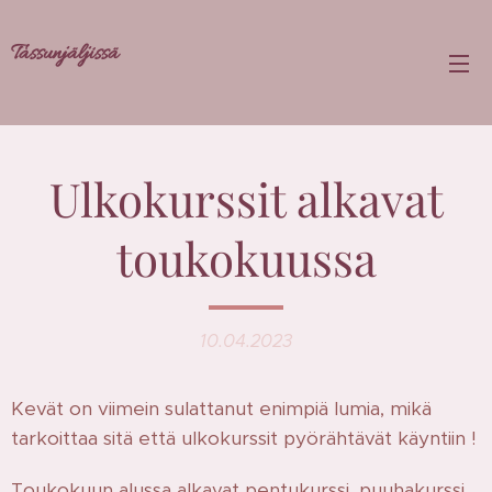
Tassunjäljissä
Ulkokurssit alkavat
toukokuussa
10.04.2023
Kevät on viimein sulattanut enimpiä lumia, mikä
tarkoittaa sitä että ulkokurssit pyörähtävät käyntiin !
Toukokuun alussa alkavat pentukurssi, puuhakurssi