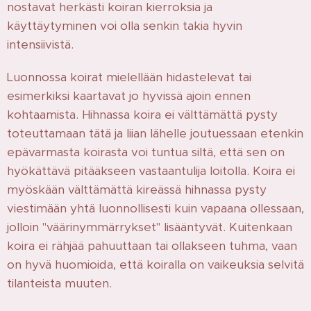
nostavat herkästi koiran kierroksia ja
käyttäytyminen voi olla senkin takia hyvin
intensiivistä.
Luonnossa koirat mielellään hidastelevat tai
esimerkiksi kaartavat jo hyvissä ajoin ennen
kohtaamista. Hihnassa koira ei välttämättä pysty
toteuttamaan tätä ja liian lähelle joutuessaan etenkin
epävarmasta koirasta voi tuntua siltä, että sen on
hyökättävä pitääkseen vastaantulija loitolla. Koira ei
myöskään välttämättä kireässä hihnassa pysty
viestimään yhtä luonnollisesti kuin vapaana ollessaan,
jolloin "väärinymmärrykset" lisääntyvät. Kuitenkaan
koira ei rähjää pahuuttaan tai ollakseen tuhma, vaan
on hyvä huomioida, että koiralla on vaikeuksia selvitä
tilanteista muuten.