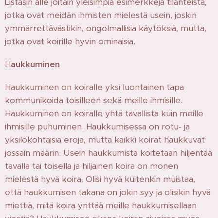
Listasin alle joitain yleisimpiä esimerkkejä tilanteista,
jotka ovat meidän ihmisten mielestä usein, joskin
ymmärrettävästikin, ongelmallisia käytöksiä, mutta,
jotka ovat koirille hyvin ominaisia.
H
aukkuminen
Haukkuminen on koiralle yksi luontainen tapa
kommunikoida toisilleen sekä meille ihmisille.
Haukkuminen on koiralle yhtä tavallista kuin meille
ihmisille puhuminen. Haukkumisessa on rotu- ja
yksilökohtaisia eroja, mutta kaikki koirat haukkuvat
jossain määrin. Usein haukkumista koitetaan hiljentää
tavalla tai toisella ja hiljainen koira on monen
mielestä hyvä koira. Olisi hyvä kuitenkin muistaa,
että haukkumisen takana on jokin syy ja olisikin hyvä
miettiä, mitä koira yrittää meille haukkumisellaan