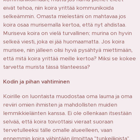
eivät tehoa, niin koira yrittää kommunikoida
selkeämmin. Omasta mielestäni on mahtavaa jos
koira osaa murisemalla kertoa, että nyt ahdistaa.
Muriseva koira on vielä turvallinen; murina on hyvin
selkeä viesti, joka ei jää huomaamatta. Jos koira
murisee, niin jälleen olisi hyvä pysähtyä miettimään,
että mitä koira yrittää meille kertoa? Miksi se kokee
tarvetta murista tässä tilanteessa?
Kodin ja pihan vahtiminen
Koirille on luontaista muodostaa oma lauma ja oma
reviiri omien ihmisten ja mahdollisten muiden
lemmikkieläinten kanssa. Ei ole ollenkaan itsestään
selvää, että koira toivottaisi vieraat suoraan
tervetulleeksi tälle omalle alueelleen, vaan
ennemmin koira vähintään ilmoittaa "tunkeilijoista".