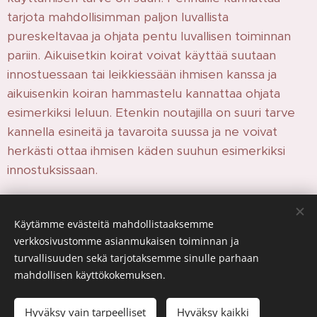
tarjota mahdollisimman paljon luvallista
pureskeltavaa ja ohjata pentu luvallisen toiminnan
pariin. Aikuisetkin koirat voivat käyttää suutaan
innostuessaan tai leikkiessään ihmisen kanssa ja
aikuisenkin koiran hammastelu kannattaa ohjata
esimerkiksi leluun. Etenkin noutajilla on suuri tarve
kannella esineitä ja tavaroita suussa ja ne voivat
herkästi ottaa ihmisen käden suuhun esimerkiksi
innostuksissaan.
Share
Käytämme evästeitä mahdollistaaksemme
verkkosivustomme asianmukaisen toiminnan ja
turvallisuuden sekä tarjotaksemme sinulle parhaan
mahdollisen käyttökokemuksen.
© 2026
T
assunjäljissä
.
Kaikki oikeudet pidätetään.
Hyväksy vain tarpeelliset
Hyväksy kaikki