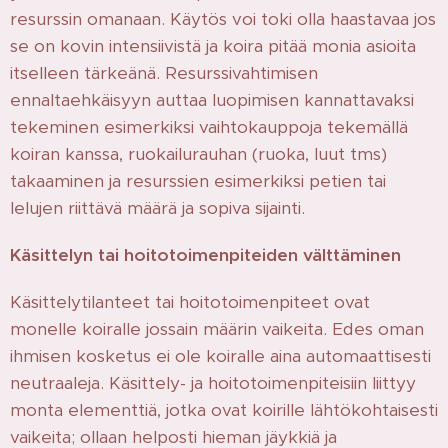
resurssin omanaan. Käytös voi toki olla haastavaa jos
se on kovin intensiivistä ja koira pitää monia asioita
itselleen tärkeänä. Resurssivahtimisen
ennaltaehkäisyyn auttaa luopimisen kannattavaksi
tekeminen esimerkiksi vaihtokauppoja tekemällä
koiran kanssa, ruokailurauhan (ruoka, luut tms)
takaaminen ja resurssien esimerkiksi petien tai
lelujen riittävä määrä ja sopiva sijainti.
Käsittelyn tai hoitotoimenpiteiden välttäminen
Käsittelytilanteet tai hoitotoimenpiteet ovat
monelle koiralle jossain määrin vaikeita. Edes oman
ihmisen kosketus ei ole koiralle aina automaattisesti
neutraaleja. Käsittely- ja hoitotoimenpiteisiin liittyy
monta elementtiä, jotka ovat koirille lähtökohtaisesti
vaikeita; ollaan helposti hieman jäykkiä ja