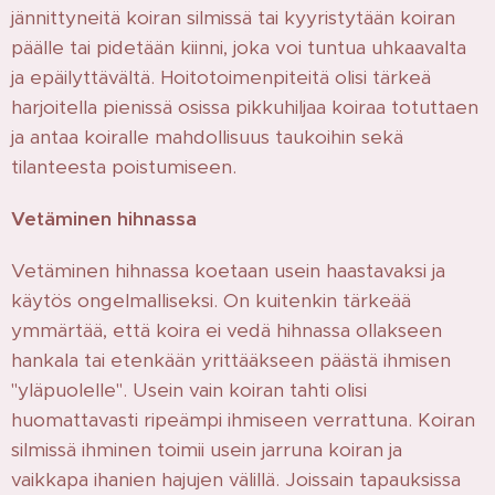
jännittyneitä koiran silmissä tai kyyristytään koiran
päälle tai pidetään kiinni, joka voi tuntua uhkaavalta
ja epäilyttävältä. Hoitotoimenpiteitä olisi tärkeä
harjoitella pienissä osissa pikkuhiljaa koiraa totuttaen
ja antaa koiralle mahdollisuus taukoihin sekä
tilanteesta poistumiseen.
Vetäminen hihnassa
Vetäminen hihnassa koetaan usein haastavaksi ja
käytös ongelmalliseksi. On kuitenkin tärkeää
ymmärtää, että koira ei vedä hihnassa ollakseen
hankala tai etenkään yrittääkseen päästä ihmisen
"yläpuolelle". Usein vain koiran tahti olisi
huomattavasti ripeämpi ihmiseen verrattuna. Koiran
silmissä ihminen toimii usein jarruna koiran ja
vaikkapa ihanien hajujen välillä. Joissain tapauksissa