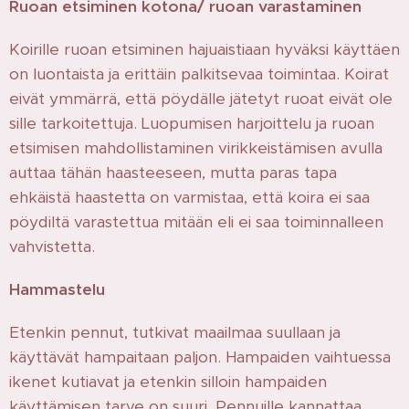
Ruoan etsiminen kotona/ ruoan varastaminen
Koirille ruoan etsiminen hajuaistiaan hyväksi käyttäen
on luontaista ja erittäin palkitsevaa toimintaa. Koirat
eivät ymmärrä, että pöydälle jätetyt ruoat eivät ole
sille tarkoitettuja. Luopumisen harjoittelu ja ruoan
etsimisen mahdollistaminen virikkeistämisen avulla
auttaa tähän haasteeseen, mutta paras tapa
ehkäistä haastetta on varmistaa, että koira ei saa
pöydiltä varastettua mitään eli ei saa toiminnalleen
vahvistetta.
Hammastelu
Etenkin pennut, tutkivat maailmaa suullaan ja
käyttävät hampaitaan paljon. Hampaiden vaihtuessa
ikenet kutiavat ja etenkin silloin hampaiden
käyttämisen tarve on suuri. Pennuille kannattaa