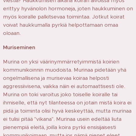
viestiä? Haukkumisen aikana koiran aivoissa myös
erittyy hyvänolon hormoneja, joten haukkuminen on
myös koiralle palkitsevaa toimintaa. Jotkut koirat
voivat haukkumalla pyrkiä helpottamaan omaa
oloaan.
M
uriseminen
Murina on yksi väärinymmärretyimmistä koirien
kommunikoinnin muodoista. Murinaa pidetään yhä
ongelmallisena ja murisevaa koiraa helposti
aggressiivisena, vaikka näin ei automaattisesti ole.
Murina on toki varoitus joko toiselle koiralle tai
ihmiselle, että nyt tilanteessa on jotain mistä koira ei
pidä ja toiminta olisi hyvä keskeyttää, mutta murinaa
ei tulisi pitää "vikana". Murinaa usein edeltää liuta
pienempiä eleitä, joilla koira pyrkii ensisijaisesti
kommunikoimaan, mutta jos nämä pienet eleet