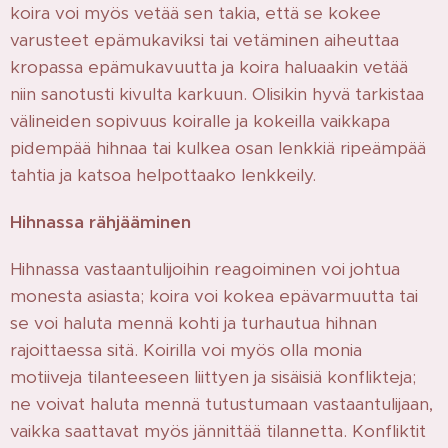
koira voi myös vetää sen takia, että se kokee
varusteet epämukaviksi tai vetäminen aiheuttaa
kropassa epämukavuutta ja koira haluaakin vetää
niin sanotusti kivulta karkuun. Olisikin hyvä tarkistaa
välineiden sopivuus koiralle ja kokeilla vaikkapa
pidempää hihnaa tai kulkea osan lenkkiä ripeämpää
tahtia ja katsoa helpottaako lenkkeily.
Hihnassa rähjääminen
Hihnassa vastaantulijoihin reagoiminen voi johtua
monesta asiasta; koira voi kokea epävarmuutta tai
se voi haluta mennä kohti ja turhautua hihnan
rajoittaessa sitä. Koirilla voi myös olla monia
motiiveja tilanteeseen liittyen ja sisäisiä konflikteja;
ne voivat haluta mennä tutustumaan vastaantulijaan,
vaikka saattavat myös jännittää tilannetta. Konfliktit