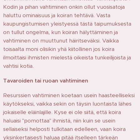
Kodin ja pihan vahtiminen onkin ollut vuosisatoja
haluttu ominaisuus ja koiran tehtävä. Vasta
kaupungistumisen yleistyessä tästä taipumuksesta
on tullut ongelma, kun koiran hälyttäminen ja
vahtiminen on muuttunut häiritseväksi. Vaikka
toisaalta moni olisikin yhä kiitollinen jos koira
ilmoittaisi ihmisten mielestä oikeista tunkeilijoista ja
vahtisi kotia.
Tavaroiden tai ruoan vahtiminen
Resurssien vahtiminen koetaan usein haasteelliseksi
käytökseksi, vaikka sekin on täysin luontaista lähes
jokaiselle eläinlajille. Kyse ei ole siitä, että koira
haluaisi "pomottaa" ihmistä, niin kuin se usein
sellaiseksi helposti tulkitaan edelleen, vaan koira
yksinkertaisesti haluaa pitää itselleen tärkeän